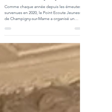
Comme chaque année depuis les émeutes
survenues en 2020, le Point Ecoute Jeunesse
de Champigny-sur-Marne a organisé un
forum « De la méfiance réciproque à la
confiance réciproque » pour rapprocher les
jeunes des acteurs institutionnels, policiers
et associatifs locaux. Ainsi, le mercredi 29
octobre 2025, le CDAD du Val-de-Marne, en
collaboration avec la maison de justice et du
droit (MJD) de Champigny-sur-Marne, la
Commission Nationale de l’informatique et
des libertés (CNI