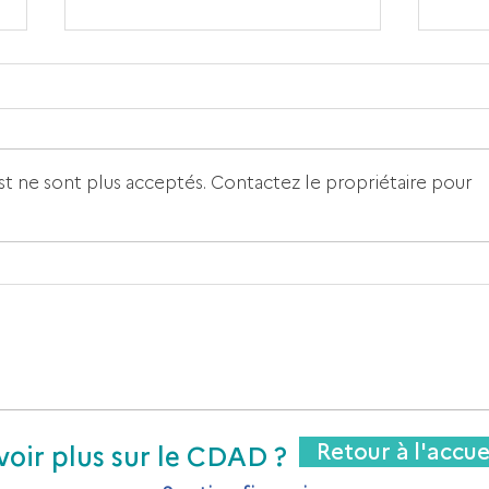
Le numérique au cœur de
la 9ème édition de la JNAD
A l’occasion de la Journée
nationale de l’accès au droit,
t ne sont plus acceptés. Contactez le propriétaire pour
organisée le jeudi 21 mai 2026,
le CDAD du Val-de-Marne a
organisé une conférence
SAL
autour des droits numériques
AID
des jeunes, avec la participati
proc
Retour à l'accue
voir plus sur le CDAD ?