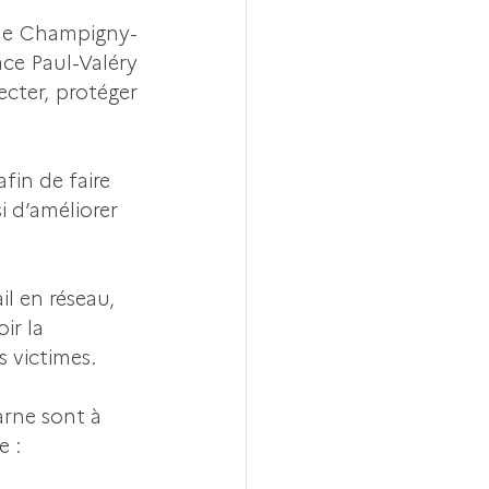
t de Champigny-
ce Paul-Valéry 
ecter, protéger 
fin de faire 
i d’améliorer 
il en réseau, 
ir la 
 victimes.
arne sont à 
 : 