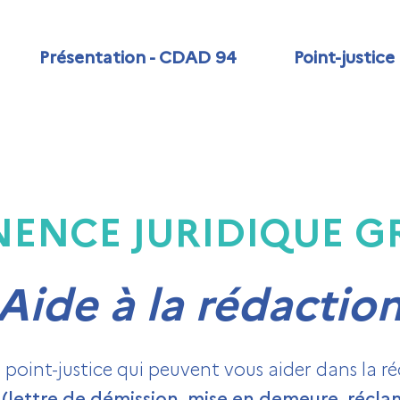
Présentation - CDAD 94
Point-justice
ENCE JURIDIQUE G
Aide à la rédactio
s point-justice qui peuvent vous aider dans la
e
(lettre de démission, mise en demeure, réclam